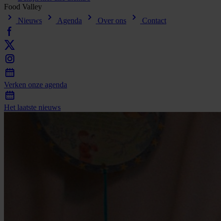
Food
Valley
Nieuws
Agenda
Over ons
Contact
Verken
onze
agenda
Het
laatste
nieuws