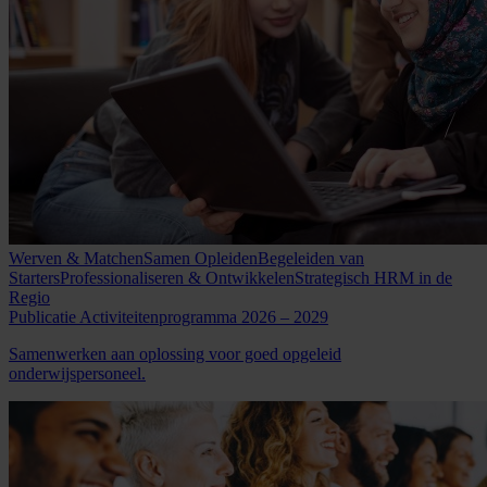
Werven & Matchen
Samen Opleiden
Begeleiden van
Starters
Professionaliseren & Ontwikkelen
Strategisch HRM in de
Regio
Publicatie
Activiteitenprogramma
2026
–
2029
Samenwerken aan oplossing voor goed opgeleid
onderwijspersoneel.