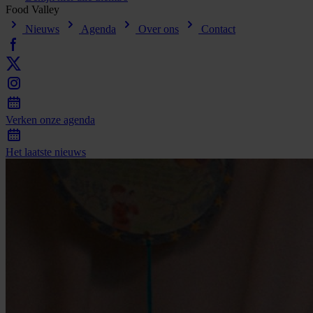
Food
Valley
Nieuws
Agenda
Over ons
Contact
Verken
onze
agenda
Het
laatste
nieuws