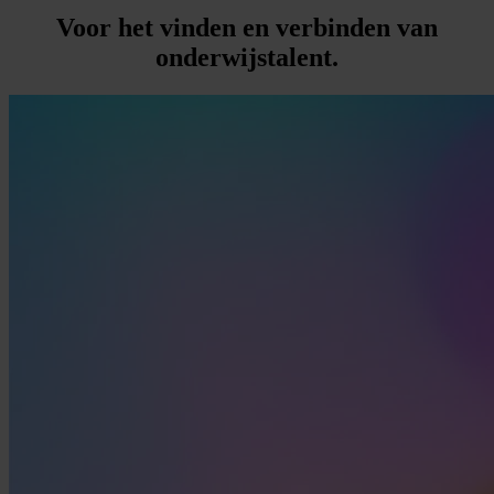
Voor
het
vinden
en
verbinden
van
onderwijstalent.