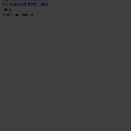
Website door
Mediabirds
Stop.
Het
lerarentekort.