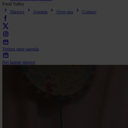
Food
Valley
Nieuws
Agenda
Over ons
Contact
Verken
onze
agenda
Het
laatste
nieuws