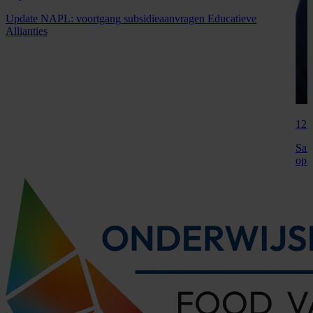
Update
NAPL:
voortgang
subsidieaanvragen
Educatieve
Allianties
12 
San
opl