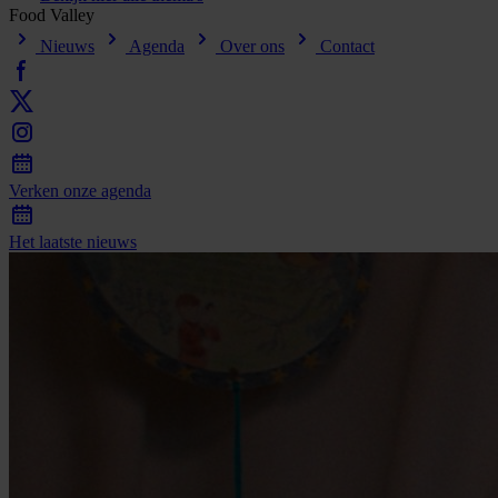
Food
Valley
Nieuws
Agenda
Over ons
Contact
Verken
onze
agenda
Het
laatste
nieuws