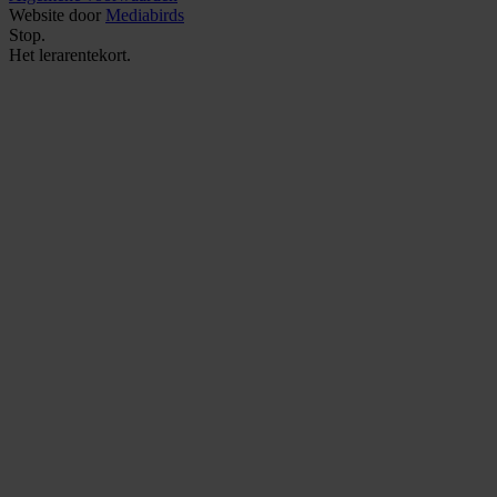
Website door
Mediabirds
Stop.
Het
lerarentekort.