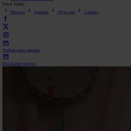
Food
Valley
Nieuws
Agenda
Over ons
Contact
Verken
onze
agenda
Het
laatste
nieuws