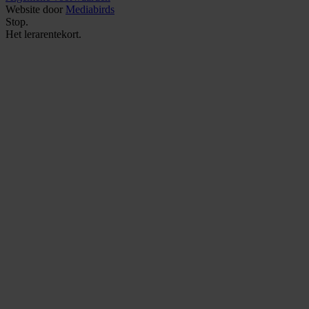
Website door
Mediabirds
Stop.
Het
lerarentekort.