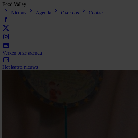
Food
Valley
Nieuws
Agenda
Over ons
Contact
Verken
onze
agenda
Het
laatste
nieuws