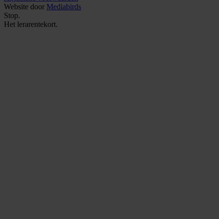
Website door
Mediabirds
Stop.
Het
lerarentekort.