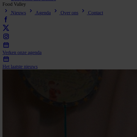
Food
Valley
Nieuws
Agenda
Over ons
Contact
Verken
onze
agenda
Het
laatste
nieuws