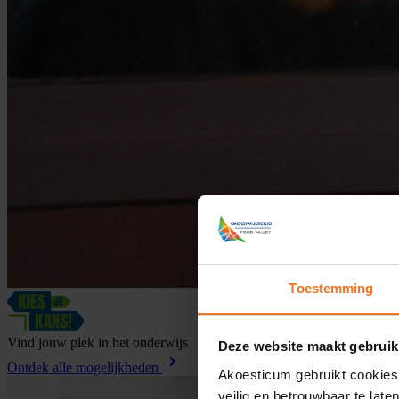
Toestemming
Vind
jouw
plek
in
het
onderwijs
Deze website maakt gebruik
Ontdek alle mogelijkheden
Akoesticum gebruikt cookies
veilig en betrouwbaar te lat