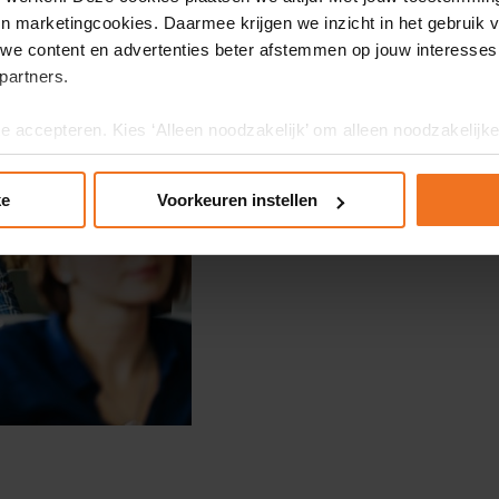
 en marketingcookies. Daarmee krijgen we inzicht in het gebruik 
we content en advertenties beter afstemmen op jouw interesses
partners.
te accepteren. Kies ‘Alleen noodzakelijk’ om alleen noodzakelijke
 per categorie kiezen welke cookies je accepteert. Je kunt je ke
Meer informatie vind je in ons cookiebeleid en onze privacyv
ke
Voorkeuren instellen