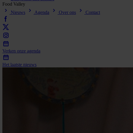
Food
Valley
Nieuws
Agenda
Over ons
Contact
Verken
onze
agenda
Het
laatste
nieuws