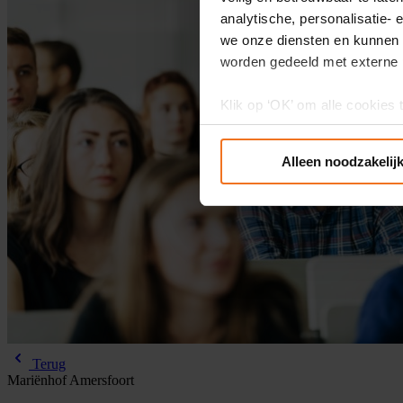
analytische, personalisatie-
we onze diensten en kunnen 
worden gedeeld met externe 
Klik op ‘OK’ om alle cookies 
‘Voorkeuren instellen’ kun je
via onze cookie-instellingen.
Alleen noodzakelij
Terug
Mariënhof Amersfoort