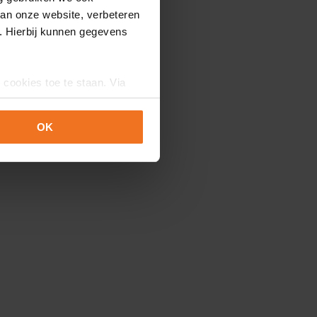
van onze website, verbeteren
. Hierbij kunnen gegevens
 cookies toe te staan. Via
uze op ieder moment wijzigen
erklaring.
OK