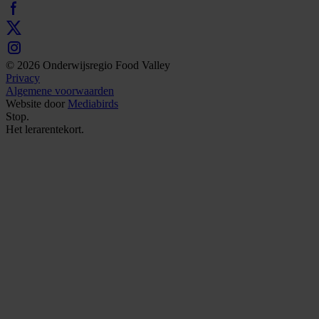
© 2026 Onderwijsregio Food Valley
Privacy
Algemene voorwaarden
Website door
Mediabirds
Stop.
Het
lerarentekort.