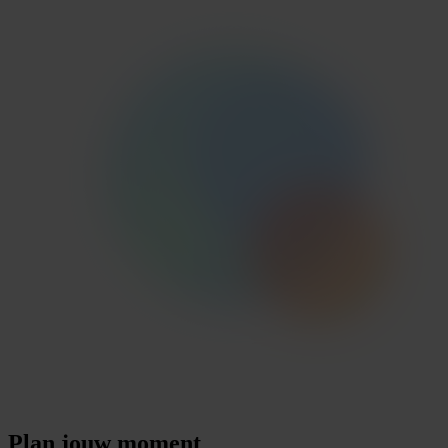
Plan
jouw
moment