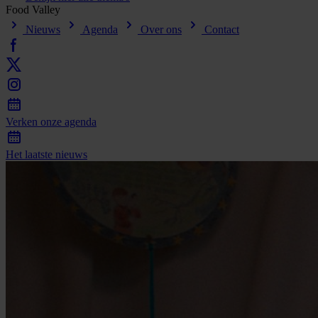
Food
Valley
Nieuws
Agenda
Over ons
Contact
Verken
onze
agenda
Het
laatste
nieuws