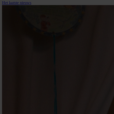
Het
laatste
nieuws