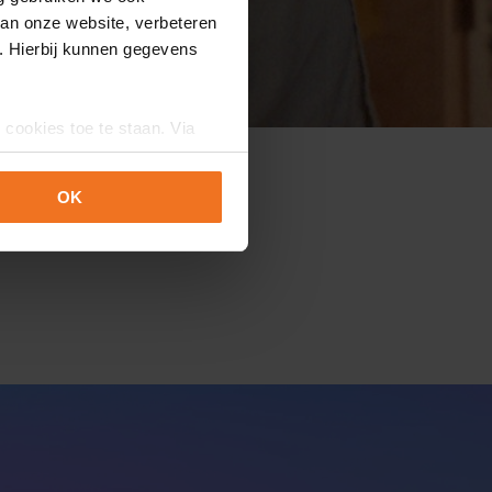
van onze website, verbeteren
. Hierbij kunnen gegevens
 cookies toe te staan. Via
uze op ieder moment wijzigen
erklaring.
OK