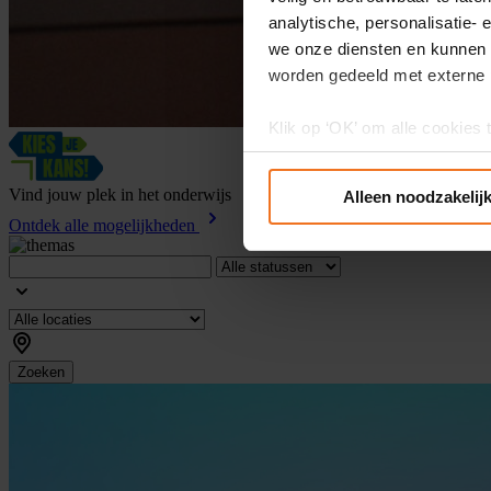
analytische, personalisatie-
we onze diensten en kunnen 
worden gedeeld met externe 
Klik op ‘OK’ om alle cookies 
‘Voorkeuren instellen’ kun je
via onze cookie-instellingen.
Vind
jouw
plek
in
het
onderwijs
Alleen noodzakelij
Ontdek alle mogelijkheden
Zoeken