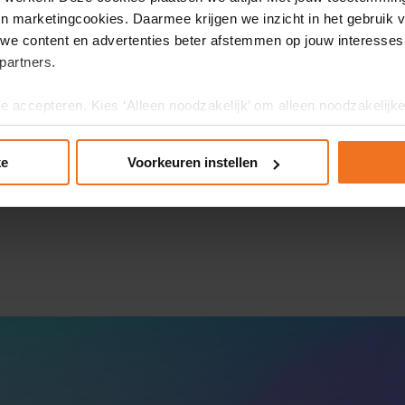
 en marketingcookies. Daarmee krijgen we inzicht in het gebruik 
we content en advertenties beter afstemmen op jouw interesses
partners.
te accepteren. Kies ‘Alleen noodzakelijk’ om alleen noodzakelijke
 per categorie kiezen welke cookies je accepteert. Je kunt je ke
Meer informatie vind je in ons cookiebeleid en onze privacyv
ke
Voorkeuren instellen