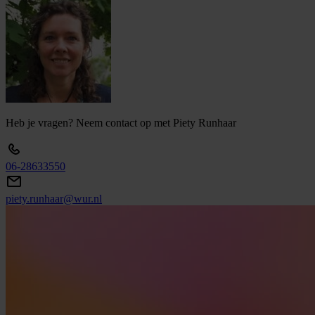
Heb
je
vragen?
Neem
contact
op
met
Piety
Runhaar
06-28633550
piety.runhaar@wur.nl