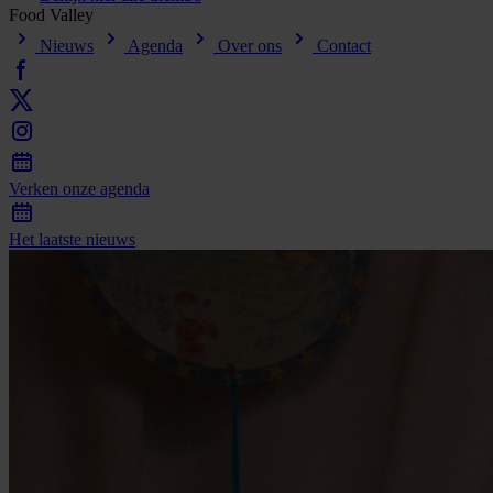
Food
Valley
Nieuws
Agenda
Over ons
Contact
Verken
onze
agenda
Het
laatste
nieuws