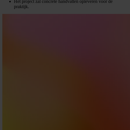
Het project zal concrete handvatten opleveren voor de
praktijk.