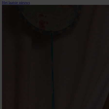
Het
laatste
nieuws