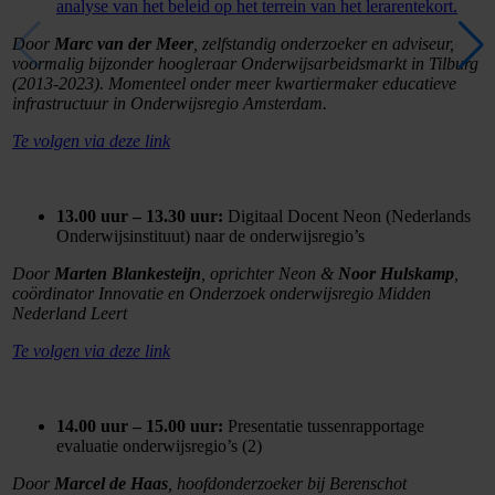
analyse van het beleid op het terrein van het lerarentekort.
Door
Marc van der Meer
, zelfstandig onderzoeker en adviseur,
voormalig bijzonder hoogleraar Onderwijsarbeidsmarkt in Tilburg
(2013-2023). Momenteel onder meer kwartiermaker educatieve
infrastructuur in Onderwijsregio Amsterdam.
Te volgen via deze link
13.00 uur – 13.30 uur:
Digitaal Docent Neon (Nederlands
Onderwijsinstituut) naar de onderwijsregio’s
Door
Marten Blankesteijn
, oprichter Neon &
Noor Hulskamp
,
coördinator Innovatie en Onderzoek onderwijsregio Midden
Nederland Leert
Te volgen via deze link
14.00 uur – 15.00 uur:
Presentatie tussenrapportage
evaluatie onderwijsregio’s (2)
Door
Marcel de Haas
, hoofdonderzoeker bij Berenschot