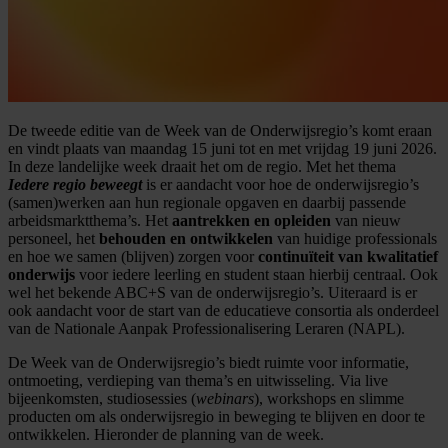
De tweede editie van de Week van de Onderwijsregio’s komt eraan
en vindt plaats van maandag 15 juni tot en met vrijdag 19 juni 2026.
In deze landelijke week draait het om de regio. Met het thema
Iedere regio beweegt
is er aandacht voor hoe de onderwijsregio’s
(samen)werken aan hun regionale opgaven en daarbij passende
arbeidsmarktthema’s. Het
aantrekken en opleiden
van nieuw
personeel, het
behouden en ontwikkelen
van huidige professionals
en hoe we samen (blijven) zorgen voor
continuïteit van kwalitatief
onderwijs
voor iedere leerling en student staan hierbij centraal. Ook
wel het bekende ABC+S van de onderwijsregio’s. Uiteraard is er
ook aandacht voor de start van de educatieve consortia als onderdeel
van de Nationale Aanpak Professionalisering Leraren (NAPL).
De Week van de Onderwijsregio’s biedt ruimte voor informatie,
ontmoeting, verdieping van thema’s en uitwisseling. Via live
bijeenkomsten, studiosessies (
webinars
), workshops en slimme
producten om als onderwijsregio in beweging te blijven en door te
ontwikkelen. Hieronder de planning van de week.